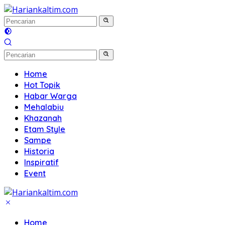
Langsung
ke
konten
Home
Hot Topik
Habar Warga
Mehalabiu
Khazanah
Etam Style
Sampe
Historia
Inspiratif
Event
Home