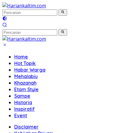
Langsung
ke
konten
Home
Hot Topik
Habar Warga
Mehalabiu
Khazanah
Etam Style
Sampe
Historia
Inspiratif
Event
Disclaimer