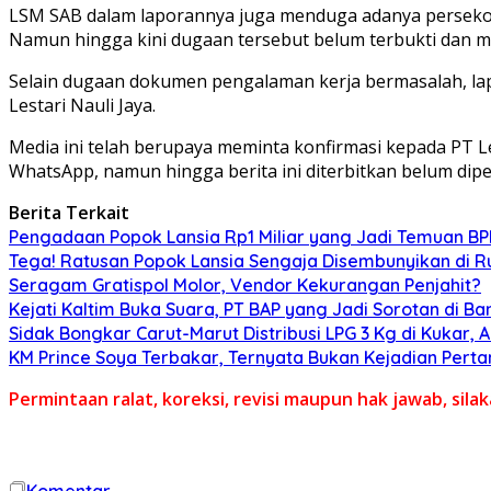
LSM SAB dalam laporannya juga menduga adanya persekong
Namun hingga kini dugaan tersebut belum terbukti dan m
Selain dugaan dokumen pengalaman kerja bermasalah, lap
Lestari Nauli Jaya.
Media ini telah berupaya meminta konfirmasi kepada PT Le
WhatsApp, namun hingga berita ini diterbitkan belum dip
Berita Terkait
Pengadaan Popok Lansia Rp1 Miliar yang Jadi Temuan BPK 
Tega! Ratusan Popok Lansia Sengaja Disembunyikan di R
Seragam Gratispol Molor, Vendor Kekurangan Penjahit?
Kejati Kaltim Buka Suara, PT BAP yang Jadi Sorotan di Bank
Sidak Bongkar Carut-Marut Distribusi LPG 3 Kg di Kukar, 
KM Prince Soya Terbakar, Ternyata Bukan Kejadian Pert
Permintaan ralat, koreksi, revisi maupun hak jawab, sil
Komentar