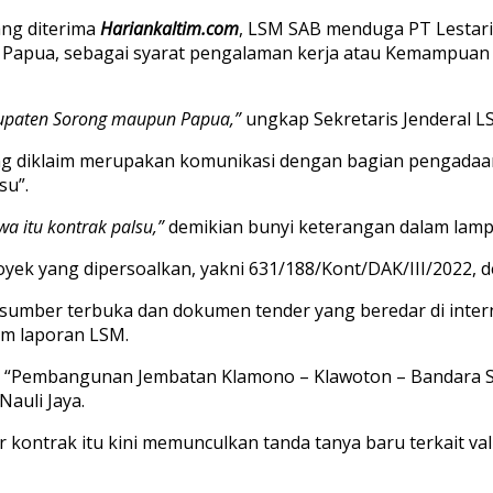
ng diterima
Hariankaltim.com
, LSM SAB menduga PT Lestar
apua, sebagai syarat pengalaman kerja atau Kemampuan D
bupaten Sorong maupun Papua,”
ungkap Sekretaris Jenderal L
 diklaim merupakan komunikasi dengan bagian pengadaan 
su”.
a itu kontrak palsu,”
demikian bunyi keterangan dalam lampi
 yang dipersoalkan, yakni 631/188/Kont/DAK/III/2022, den
sumber terbuka dan dokumen tender yang beredar di intern
am laporan LSM.
Pembangunan Jembatan Klamono – Klawoton – Bandara Segun
auli Jaya.
 kontrak itu kini memunculkan tanda tanya baru terkait va