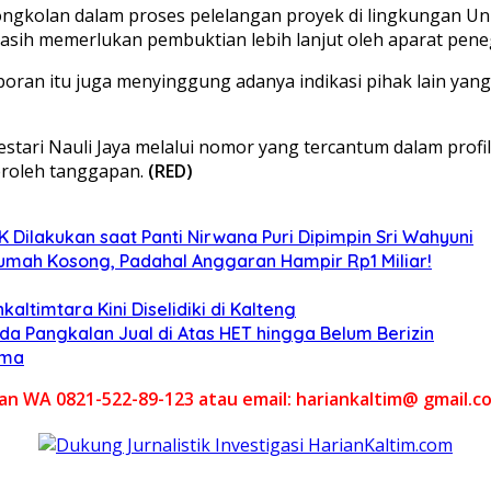
kolan dalam proses pelelangan proyek di lingkungan Unit
asih memerlukan pembuktian lebih lanjut oleh aparat pen
oran itu juga menyinggung adanya indikasi pihak lain yan
stari Nauli Jaya melalui nomor yang tercantum dalam profil
eroleh tanggapan.
(RED)
Dilakukan saat Panti Nirwana Puri Dipimpin Sri Wahyuni
umah Kosong, Padahal Anggaran Hampir Rp1 Miliar!
altimtara Kini Diselidiki di Kalteng
Ada Pangkalan Jual di Atas HET hingga Belum Berizin
ama
akan WA 0821-522-89-123 atau email: hariankaltim@ gmail.c