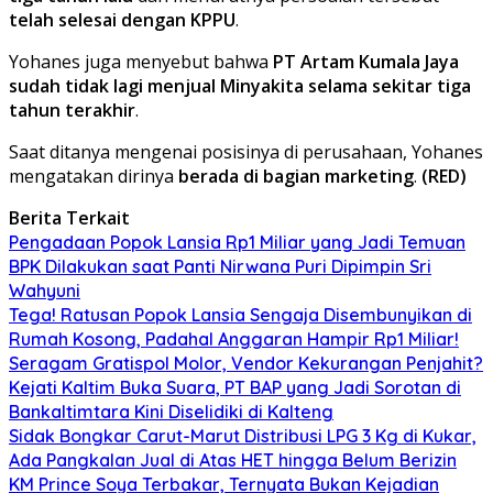
telah selesai dengan KPPU
.
Yohanes juga menyebut bahwa
PT Artam Kumala Jaya
sudah tidak lagi menjual Minyakita selama sekitar tiga
tahun terakhir
.
Saat ditanya mengenai posisinya di perusahaan, Yohanes
mengatakan dirinya
berada di bagian marketing
.
(RED)
Berita Terkait
Pengadaan Popok Lansia Rp1 Miliar yang Jadi Temuan
BPK Dilakukan saat Panti Nirwana Puri Dipimpin Sri
Wahyuni
Tega! Ratusan Popok Lansia Sengaja Disembunyikan di
Rumah Kosong, Padahal Anggaran Hampir Rp1 Miliar!
Seragam Gratispol Molor, Vendor Kekurangan Penjahit?
Kejati Kaltim Buka Suara, PT BAP yang Jadi Sorotan di
Bankaltimtara Kini Diselidiki di Kalteng
Sidak Bongkar Carut-Marut Distribusi LPG 3 Kg di Kukar,
Ada Pangkalan Jual di Atas HET hingga Belum Berizin
KM Prince Soya Terbakar, Ternyata Bukan Kejadian