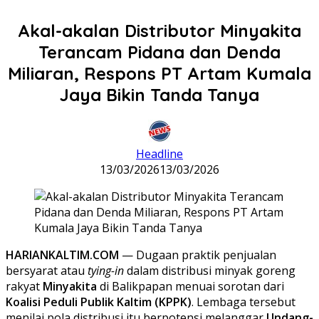
Akal-akalan Distributor Minyakita
Terancam Pidana dan Denda
Miliaran, Respons PT Artam Kumala
Jaya Bikin Tanda Tanya
Headline
13/03/2026
13/03/2026
HARIANKALTIM.COM
— Dugaan praktik penjualan
bersyarat atau
tying-in
dalam distribusi minyak goreng
rakyat
Minyakita
di Balikpapan menuai sorotan dari
Koalisi Peduli Publik Kaltim (KPPK)
. Lembaga tersebut
menilai pola distribusi itu berpotensi melanggar
Undang-