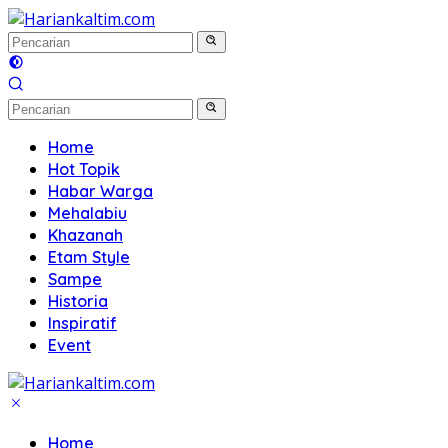
Langsung
ke
konten
Home
Hot Topik
Habar Warga
Mehalabiu
Khazanah
Etam Style
Sampe
Historia
Inspiratif
Event
Home