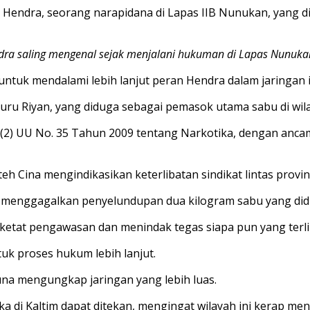
s Hendra, seorang narapidana di Lapas IIB Nunukan, yang di
ra saling mengenal sejak menjalani hukuman di Lapas Nunuka
untuk mendalami lebih lanjut peran Hendra dalam jaringan i
u Riyan, yang diduga sebagai pemasok utama sabu di wila
Ayat (2) UU No. 35 Tahun 2009 tentang Narkotika, dengan a
Cina mengindikasikan keterlibatan sindikat lintas provins
 menggagalkan penyelundupan dua kilogram sabu yang didug
t pengawasan dan menindak tegas siapa pun yang terlibat,
uk proses hukum lebih lanjut.
na mengungkap jaringan yang lebih luas.
 di Kaltim dapat ditekan, mengingat wilayah ini kerap men