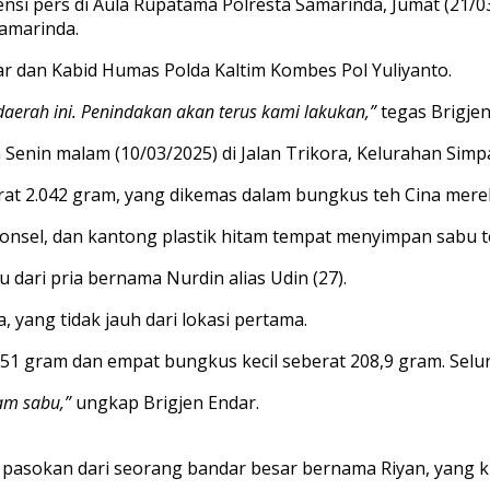
ensi pers di Aula Rupatama Polresta Samarinda, Jumat (21/
Samarinda.
r dan Kabid Humas Polda Kaltim Kombes Pol Yuliyanto.
daerah ini. Penindakan akan terus kami lakukan,”
tegas Brigjen
Senin malam (10/03/2025) di Jalan Trikora, Kelurahan Simp
t 2.042 gram, yang dikemas dalam bungkus teh Cina mere
ponsel, dan kantong plastik hitam tempat menyimpan sabu t
ari pria bernama Nurdin alias Udin (27).
 yang tidak jauh dari lokasi pertama.
851 gram dan empat bungkus kecil seberat 208,9 gram. Sel
ram sabu,”
ungkap Brigjen Endar.
pasokan dari seorang bandar besar bernama Riyan, yang ki