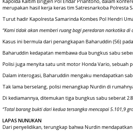
Kapolda Kaltim Brigjen Pol Endar Priantono, dalam konfer
merupakan hasil kerja keras tim Satresnarkoba Polresta 
Turut hadir Kapolresta Samarinda Kombes Pol Hendri Uma
“Kami tidak akan memberi ruang bagi peredaran narkotika di 
Kasus ini bermula dari penangkapan Baharuddin (56) pada 
Baharuddin kedapatan membawa dua bungkus sabu sebera
Polisi juga menyita satu unit motor Honda Vario, sebuah 
Dalam interogasi, Baharuddin mengaku mendapatkan sabu d
Tak lama berselang, polisi menangkap Nurdin di rumahnya,
Di kediamannya, ditemukan tiga bungkus sabu seberat 2.
“Total barang bukti dari kedua tersangka mencapai 5.101,9 g
LAPAS NUNUKAN
Dari penyelidikan, terungkap bahwa Nurdin mendapatkan 