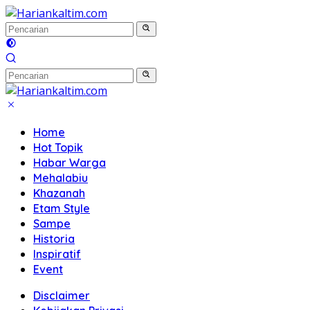
Langsung
ke
konten
Home
Hot Topik
Habar Warga
Mehalabiu
Khazanah
Etam Style
Sampe
Historia
Inspiratif
Event
Disclaimer