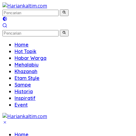
Langsung
ke
konten
Home
Hot Topik
Habar Warga
Mehalabiu
Khazanah
Etam Style
Sampe
Historia
Inspiratif
Event
Home