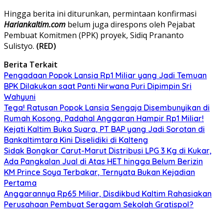
Hingga berita ini diturunkan, permintaan konfirmasi
Hariankaltim.com
belum juga direspons oleh Pejabat
Pembuat Komitmen (PPK) proyek, Sidiq Prananto
Sulistyo.
(RED)
Berita Terkait
Pengadaan Popok Lansia Rp1 Miliar yang Jadi Temuan
BPK Dilakukan saat Panti Nirwana Puri Dipimpin Sri
Wahyuni
Tega! Ratusan Popok Lansia Sengaja Disembunyikan di
Rumah Kosong, Padahal Anggaran Hampir Rp1 Miliar!
Kejati Kaltim Buka Suara, PT BAP yang Jadi Sorotan di
Bankaltimtara Kini Diselidiki di Kalteng
Sidak Bongkar Carut-Marut Distribusi LPG 3 Kg di Kukar,
Ada Pangkalan Jual di Atas HET hingga Belum Berizin
KM Prince Soya Terbakar, Ternyata Bukan Kejadian
Pertama
Anggarannya Rp65 Miliar, Disdikbud Kaltim Rahasiakan
Perusahaan Pembuat Seragam Sekolah Gratispol?