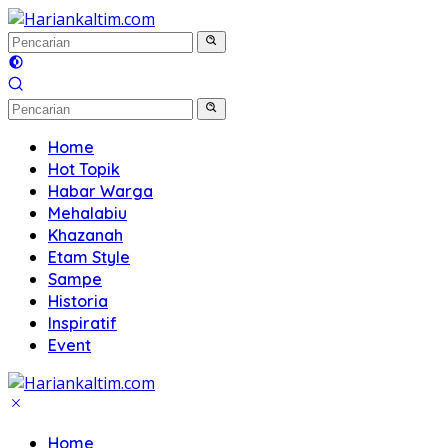
Langsung
ke
konten
Home
Hot Topik
Habar Warga
Mehalabiu
Khazanah
Etam Style
Sampe
Historia
Inspiratif
Event
Home