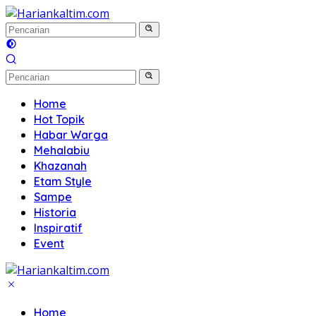
Langsung
ke
konten
Home
Hot Topik
Habar Warga
Mehalabiu
Khazanah
Etam Style
Sampe
Historia
Inspiratif
Event
Home