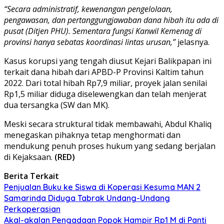
“Secara administratif, kewenangan pengelolaan,
pengawasan, dan pertanggungjawaban dana hibah itu ada di
pusat (Ditjen PHU). Sementara fungsi Kanwil Kemenag di
provinsi hanya sebatas koordinasi lintas urusan,”
jelasnya.
Kasus korupsi yang tengah diusut Kejari Balikpapan ini
terkait dana hibah dari APBD-P Provinsi Kaltim tahun
2022. Dari total hibah Rp7,9 miliar, proyek jalan senilai
Rp1,5 miliar diduga diselewengkan dan telah menjerat
dua tersangka (SW dan MK).
Meski secara struktural tidak membawahi, Abdul Khaliq
menegaskan pihaknya tetap menghormati dan
mendukung penuh proses hukum yang sedang berjalan
di Kejaksaan.
(RED)
Berita Terkait
Penjualan Buku ke Siswa di Koperasi Kesuma MAN 2
Samarinda Diduga Tabrak Undang-Undang
Perkoperasian
Akal-akalan Pengadaan Popok Hampir Rp1 M di Panti