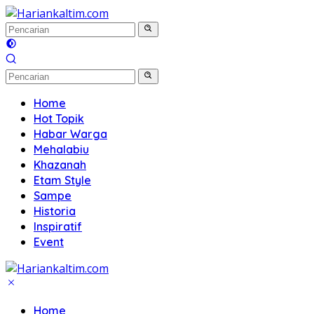
Langsung
ke
konten
Home
Hot Topik
Habar Warga
Mehalabiu
Khazanah
Etam Style
Sampe
Historia
Inspiratif
Event
Home