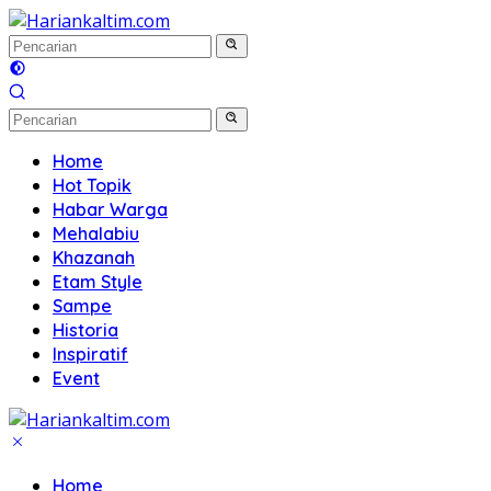
Langsung
ke
konten
Home
Hot Topik
Habar Warga
Mehalabiu
Khazanah
Etam Style
Sampe
Historia
Inspiratif
Event
Home