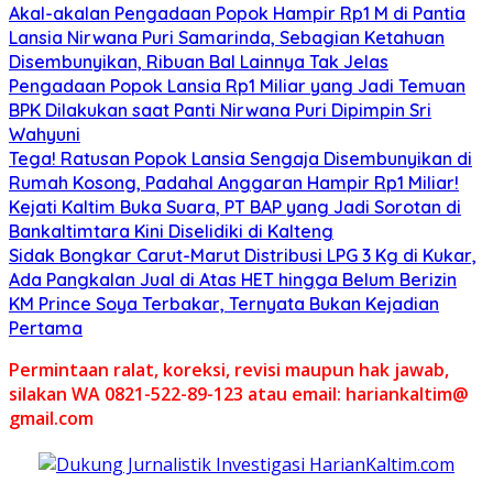
Akal-akalan Pengadaan Popok Hampir Rp1 M di Pantia
Lansia Nirwana Puri Samarinda, Sebagian Ketahuan
Disembunyikan, Ribuan Bal Lainnya Tak Jelas
Pengadaan Popok Lansia Rp1 Miliar yang Jadi Temuan
BPK Dilakukan saat Panti Nirwana Puri Dipimpin Sri
Wahyuni
Tega! Ratusan Popok Lansia Sengaja Disembunyikan di
Rumah Kosong, Padahal Anggaran Hampir Rp1 Miliar!
Kejati Kaltim Buka Suara, PT BAP yang Jadi Sorotan di
Bankaltimtara Kini Diselidiki di Kalteng
Sidak Bongkar Carut-Marut Distribusi LPG 3 Kg di Kukar,
Ada Pangkalan Jual di Atas HET hingga Belum Berizin
KM Prince Soya Terbakar, Ternyata Bukan Kejadian
Pertama
Permintaan ralat, koreksi, revisi maupun hak jawab,
silakan WA 0821-522-89-123 atau email: hariankaltim@
gmail.com