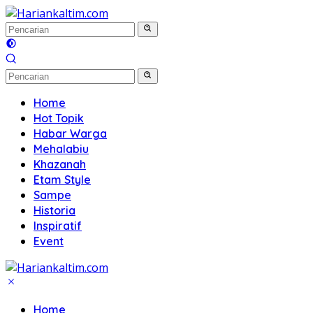
Langsung
ke
konten
Home
Hot Topik
Habar Warga
Mehalabiu
Khazanah
Etam Style
Sampe
Historia
Inspiratif
Event
Home