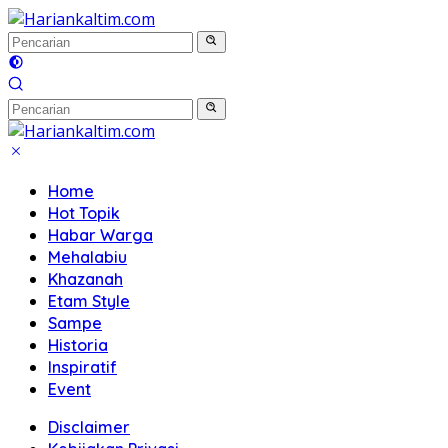
Langsung
ke
konten
Home
Hot Topik
Habar Warga
Mehalabiu
Khazanah
Etam Style
Sampe
Historia
Inspiratif
Event
Disclaimer