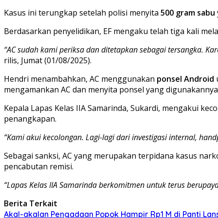
Kasus ini terungkap setelah polisi menyita
500 gram sabu
Berdasarkan penyelidikan, EF mengaku telah tiga kali me
“AC sudah kami periksa dan ditetapkan sebagai tersangka. Ka
rilis, Jumat (01/08/2025).
Hendri menambahkan, AC menggunakan
ponsel Android
mengamankan AC dan menyita ponsel yang digunakannya
Kepala Lapas Kelas IIA Samarinda, Sukardi, mengakui keco
penangkapan.
“Kami akui kecolongan. Lagi-lagi dari investigasi internal, 
Sebagai sanksi, AC yang merupakan terpidana kasus narko
pencabutan remisi.
“Lapas Kelas IIA Samarinda berkomitmen untuk terus berup
Berita Terkait
Akal-akalan Pengadaan Popok Hampir Rp1 M di Panti Lans