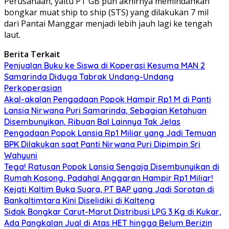
Perusahaan, yaitu PT GB pun akhirnya memindahkan
bongkar muat ship to ship (STS) yang dilakukan 7 mil
dari Pantai Manggar menjadi lebih jauh lagi ke tengah
laut.
Berita Terkait
Penjualan Buku ke Siswa di Koperasi Kesuma MAN 2
Samarinda Diduga Tabrak Undang-Undang
Perkoperasian
Akal-akalan Pengadaan Popok Hampir Rp1 M di Panti
Lansia Nirwana Puri Samarinda, Sebagian Ketahuan
Disembunyikan, Ribuan Bal Lainnya Tak Jelas
Pengadaan Popok Lansia Rp1 Miliar yang Jadi Temuan
BPK Dilakukan saat Panti Nirwana Puri Dipimpin Sri
Wahyuni
Tega! Ratusan Popok Lansia Sengaja Disembunyikan di
Rumah Kosong, Padahal Anggaran Hampir Rp1 Miliar!
Kejati Kaltim Buka Suara, PT BAP yang Jadi Sorotan di
Bankaltimtara Kini Diselidiki di Kalteng
Sidak Bongkar Carut-Marut Distribusi LPG 3 Kg di Kukar,
Ada Pangkalan Jual di Atas HET hingga Belum Berizin