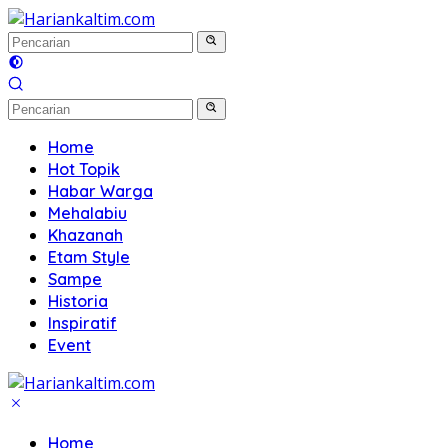
Langsung
ke
konten
Home
Hot Topik
Habar Warga
Mehalabiu
Khazanah
Etam Style
Sampe
Historia
Inspiratif
Event
Home